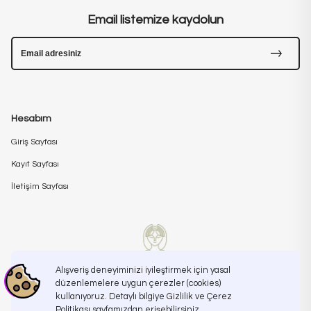
Email listemize kaydolun
Hesabım
Giriş Sayfası
Kayıt Sayfası
İletişim Sayfası
Alışveriş deneyiminizi iyileştirmek için yasal
düzenlemelere uygun çerezler (cookies)
kullanıyoruz. Detaylı bilgiye Gizlilik ve Çerez
İletişime Geçin
info@koreanroutine.com
Politikası sayfamızdan erişebilirsiniz.