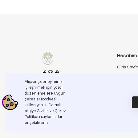
Hesabım
Giriş Sayfa
Kayıt Sayf
Alışveriş deneyiminizi
İletişime Geçin
iyileştirmek için yasal
İletişim Sa
info@koreanroutine.com
düzenlemelere uygun
çerezler (cookies)
kullanıyoruz. Detaylı
bilgiye Gizlilik ve Çerez
Politikası sayfamızdan
erişebilirsiniz.
© Korean Routine , 2025