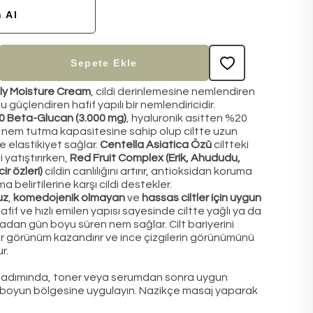
 Al
Sepete Ekle
ly Moisture Cream
, cildi derinlemesine nemlendiren
 güçlendiren hafif yapılı bir nemlendiricidir.
 Beta-Glucan (3.000 mg)
, hyaluronik asitten %20
nem tutma kapasitesine sahip olup ciltte uzun
e elastikiyet sağlar.
Centella Asiatica Özü
ciltteki
i yatıştırırken,
Red Fruit Complex (Erik, Ahududu,
ir özleri)
cildin canlılığını artırır, antioksidan koruma
 belirtilerine karşı cildi destekler.
uz
,
komedojenik olmayan
ve
hassas ciltler için uygun
 Hafif ve hızlı emilen yapısı sayesinde ciltte yağlı ya da
madan gün boyu süren nem sağlar. Cilt bariyerini
bir görünüm kazandırır ve ince çizgilerin görünümünü
r.
son adımında, toner veya serumdan sonra uygun
 boyun bölgesine uygulayın. Nazikçe masaj yaparak