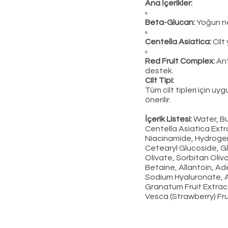
Ana İçerikler:
Beta-Glucan:
Yoğun ne
Centella Asiatica:
Cilt 
Red Fruit Complex:
Ant
destek.
Cilt Tipi:
Tüm cilt tipleri için uy
önerilir.
İçerik Listesi:
Water, Bu
Centella Asiatica Extr
Niacinamide, Hydroge
Cetearyl Glucoside, G
Olivate, Sorbitan Oliv
Betaine, Allantoin, A
Sodium Hyaluronate, Ar
Granatum Fruit Extract
Vesca (Strawberry) Fru