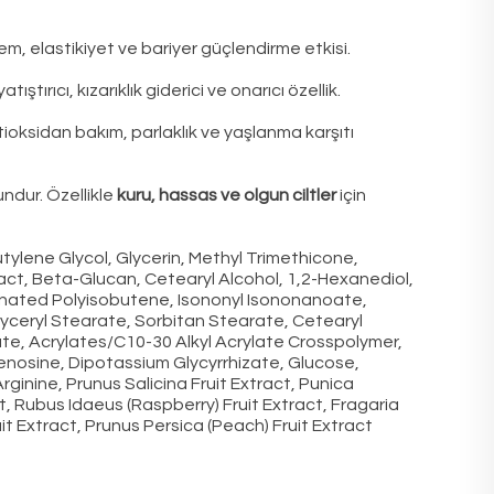
m, elastikiyet ve bariyer güçlendirme etkisi.
yatıştırıcı, kızarıklık giderici ve onarıcı özellik.
ioksidan bakım, parlaklık ve yaşlanma karşıtı
gundur. Özellikle
kuru, hassas ve olgun ciltler
için
tylene Glycol, Glycerin, Methyl Trimethicone,
act, Beta-Glucan, Cetearyl Alcohol, 1,2-Hexanediol,
nated Polyisobutene, Isononyl Isononanoate,
lyceryl Stearate, Sorbitan Stearate, Cetearyl
ate, Acrylates/C10-30 Alkyl Acrylate Crosspolymer,
denosine, Dipotassium Glycyrrhizate, Glucose,
ginine, Prunus Salicina Fruit Extract, Punica
, Rubus Idaeus (Raspberry) Fruit Extract, Fragaria
it Extract, Prunus Persica (Peach) Fruit Extract