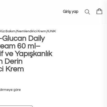
Giriş yap
Yüz Bakım
Nemlendirici Krem
IUNIK
-Glucan Daily
ream 60 ml–
f ve Yapışkanlık
 Derin
ci Krem
dirmeye göre