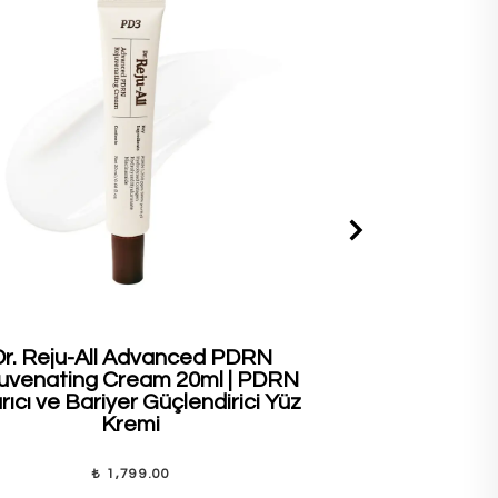
Dr. Reju-All Advanced PDRN
House of H
uvenating Cream 20ml | PDRN
Blusher #09 
ıcı ve Bariyer Güçlendirici Yüz
Vere
Kremi
₺ 1,799.00