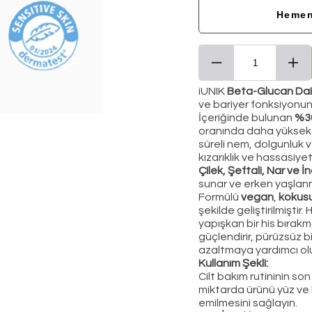
Hemen
iUNIK
Beta-Glucan Dai
ve bariyer fonksiyonunu
İçeriğinde bulunan
%30
oranında daha yüksek 
süreli nem, dolgunluk v
kızarıklık ve hassasiyet
Çilek, Şeftali, Nar ve İnc
sunar ve erken yaşlanma
Formülü
vegan
,
kokus
şekilde geliştirilmiştir.
yapışkan bir his bırak
güçlendirir, pürüzsüz 
azaltmaya yardımcı olu
Kullanım Şekli:
Cilt bakım rutininin 
miktarda ürünü yüz ve
emilmesini sağlayın.