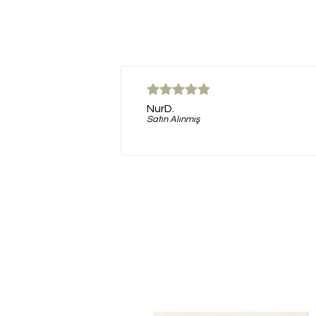
NurD.
Satın Alınmış