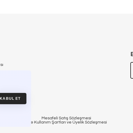
sı
ası
yfası
KABUL ET
Mesafeli Satış Sözleşmesi
Site Kullanım Şartları ve Üyelik Sözleşmesi