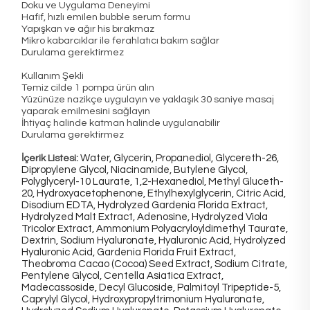
Doku ve Uygulama Deneyimi
Hafif, hızlı emilen bubble serum formu
Yapışkan ve ağır his bırakmaz
Mikro kabarcıklar ile ferahlatıcı bakım sağlar
Durulama gerektirmez
Kullanım Şekli
Temiz cilde 1 pompa ürün alın
Yüzünüze nazikçe uygulayın ve yaklaşık 30 saniye masaj
yaparak emilmesini sağlayın
İhtiyaç halinde katman halinde uygulanabilir
Durulama gerektirmez
İçerik Listesi:
Water, Glycerin, Propanediol, Glycereth-26,
Dipropylene Glycol, Niacinamide, Butylene Glycol,
Polyglyceryl-10 Laurate, 1,2-Hexanediol, Methyl Gluceth-
20, Hydroxyacetophenone, Ethylhexylglycerin, Citric Acid,
Disodium EDTA, Hydrolyzed Gardenia Florida Extract,
Hydrolyzed Malt Extract, Adenosine, Hydrolyzed Viola
Tricolor Extract, Ammonium Polyacryloyldimethyl Taurate,
Dextrin, Sodium Hyaluronate, Hyaluronic Acid, Hydrolyzed
Hyaluronic Acid, Gardenia Florida Fruit Extract,
Theobroma Cacao (Cocoa) Seed Extract, Sodium Citrate,
Pentylene Glycol, Centella Asiatica Extract,
Madecassoside, Decyl Glucoside, Palmitoyl Tripeptide-5,
Caprylyl Glycol, Hydroxypropyltrimonium Hyaluronate,