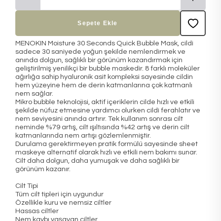
Sepete Ekle
MENOKIN Moisture 30 Seconds Quick Bubble Mask, cildi
sadece 30 saniyede yoğun şekilde nemlendirmek ve
anında dolgun, sağlıklı bir görünüm kazandırmak için
geliştirilmiş yenilikçi bir bubble maskedir. 8 farklı moleküler
ağırlığa sahip hyaluronik asit kompleksi sayesinde cildin
hem yüzeyine hem de derin katmanlarına çok katmanlı
nem sağlar.
Mikro bubble teknolojisi, aktif içeriklerin cilde hızlı ve etkili
şekilde nüfuz etmesine yardımcı olurken cildi ferahlatır ve
nem seviyesini anında artırır. Tek kullanım sonrası cilt
neminde %79 artış, cilt ışıltısında %42 artış ve derin cilt
katmanlarında nem artışı gözlemlenmiştir.
Durulama gerektirmeyen pratik formülü sayesinde sheet
maskeye alternatif olarak hızlı ve etkili nem bakımı sunar.
Cilt daha dolgun, daha yumuşak ve daha sağlıklı bir
görünüm kazanır.
Cilt Tipi
Tüm cilt tipleri için uygundur
Özellikle kuru ve nemsiz ciltler
Hassas ciltler
Nem kaybı yaşayan ciltler