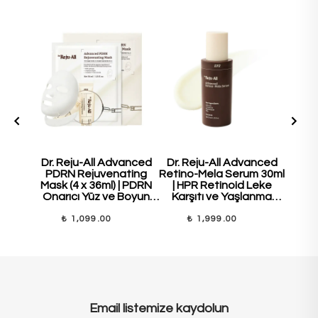
Dr. Reju-All Advanced
Dr. Reju-All Advanced
Dr. 
PDRN Rejuvenating
Retino-Mela Serum 30ml
PDR
Mask (4 x 36ml) | PDRN
| HPR Retinoid Leke
Cre
Onarıcı Yüz ve Boyun
Karşıtı ve Yaşlanma
Ona
Maske Seti
Karşıtı Serum
Güçle
₺ 1,099.00
₺ 1,999.00
₺
Email listemize kaydolun