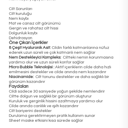
Cilt Sorunları
Cilt kuruluğu
Nem kaybı
Mat ve cansız cilt görünümü
Gergin ve rahatsız cilt hissi
Dolgunluk kaybı
Dehidrasyon
Öne Çıkan İçerikler
8 Çeşit Hyaluronik Asit:
Cildin farklı katmanlarına nüfuz
ederek uzun süreli ve çok katmanlı nem sağlar
Nem Destekleyici Kompleks:
Ciltteki nemin korunmasına
yardımcı olur ve uzun süreli konfor sağlar
Micro Bubble Teknolojisi :
Aktif içeriklerin cilde daha hızlı
emilmesini destekler ve cilde anında nem kazandırır
Niacinamide:
Cilt tonunu destekler ve daha sağlıklı bir
görünüm kazandırır
Faydaları
Cildi sadece 30 saniyede yoğun şekilde nemlendirir
Ciltte dolgun ve sağlıklı bir görünüm oluşturur
Kuruluk ve gerginlik hissini azaltmaya yardımcı olur
Cilde anında canlılık ve ışıltı kazandırır
Cilt bariyerini destekler
Durulama gerektirmeyen pratik kullanım sunar
Sheet maske etkisini kısa sürede sağlar