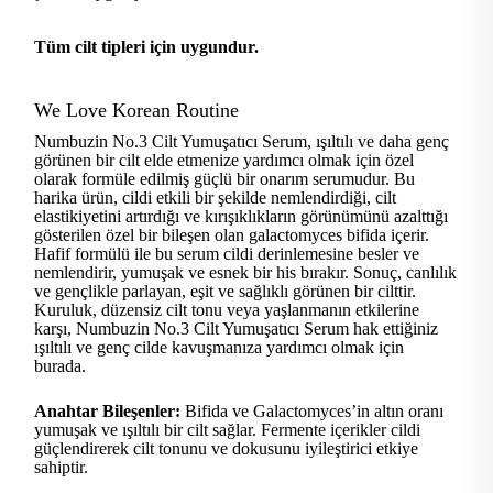
Tüm cilt tipleri için uygundur.
We Love Korean Routine
Numbuzin No.3 Cilt Yumuşatıcı Serum, ışıltılı ve daha genç
görünen bir cilt elde etmenize yardımcı olmak için özel
olarak formüle edilmiş güçlü bir onarım serumudur. Bu
harika ürün, cildi etkili bir şekilde nemlendirdiği, cilt
elastikiyetini artırdığı ve kırışıklıkların görünümünü azalttığı
gösterilen özel bir bileşen olan galactomyces bifida içerir.
Hafif formülü ile bu serum cildi derinlemesine besler ve
nemlendirir, yumuşak ve esnek bir his bırakır. Sonuç, canlılık
ve gençlikle parlayan, eşit ve sağlıklı görünen bir cilttir.
Kuruluk, düzensiz cilt tonu veya yaşlanmanın etkilerine
karşı, Numbuzin No.3 Cilt Yumuşatıcı Serum hak ettiğiniz
ışıltılı ve genç cilde kavuşmanıza yardımcı olmak için
burada.
Anahtar Bileşenler:
Bifida ve Galactomyces’in altın oranı
yumuşak ve ışıltılı bir cilt sağlar. Fermente içerikler cildi
güçlendirerek cilt tonunu ve dokusunu iyileştirici etkiye
sahiptir.