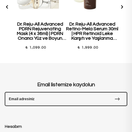
Dr. Reju-All Advanced
Dr. Reju-All Advanced
Dr. 
PDRN Rejuvenating
Retino-Mela Serum 30ml
PDR
Mask (4 x 36ml) | PDRN
| HPR Retinoid Leke
Cre
Onarıcı Yüz ve Boyun
Karşıtı ve Yaşlanma
Ona
Maske Seti
Karşıtı Serum
Güçle
₺ 1,099.00
₺ 1,999.00
₺
Email listemize kaydolun
Hesabım