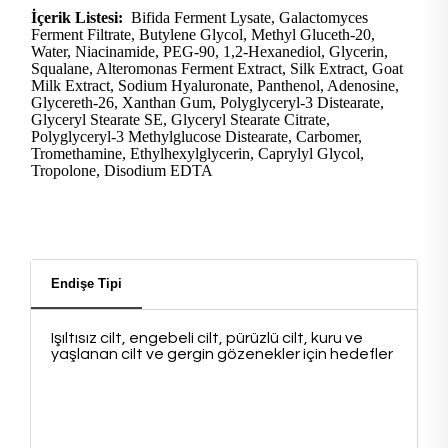
İçerik Listesi:
Bifida Ferment Lysate, Galactomyces
Ferment Filtrate, Butylene Glycol, Methyl Gluceth-20,
Water, Niacinamide, PEG-90, 1,2-Hexanediol, Glycerin,
Squalane, Alteromonas Ferment Extract, Silk Extract, Goat
Milk Extract, Sodium Hyaluronate, Panthenol, Adenosine,
Glycereth-26, Xanthan Gum, Polyglyceryl-3 Distearate,
Glyceryl Stearate SE, Glyceryl Stearate Citrate,
Polyglyceryl-3 Methylglucose Distearate, Carbomer,
Tromethamine, Ethylhexylglycerin, Caprylyl Glycol,
Tropolone, Disodium EDTA
Endişe Tipi
Işıltısız cilt, engebeli cilt, pürüzlü cilt, kuru ve
yaşlanan cilt ve gergin gözenekler için hedefler