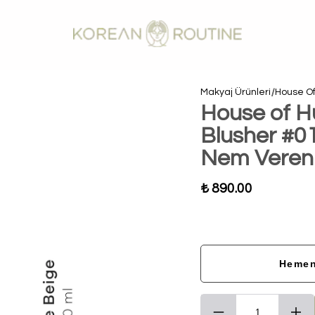
Makyaj Ürünleri
House Of
House of H
Blusher #0
Nem Veren L
₺ 890.00
Hemen