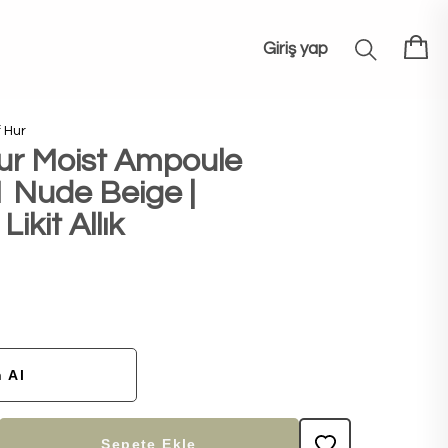
Giriş yap
 Hur
ur Moist Ampoule
1 Nude Beige |
ikit Allık
 Al
Sepete Ekle