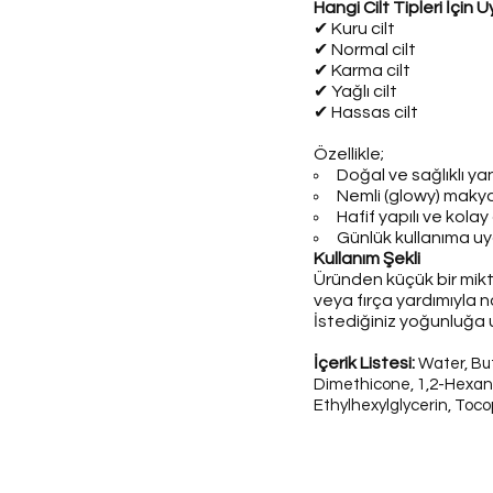
Hangi Cilt Tipleri İçin
✔
Kuru cilt
✔
Normal cilt
✔
Karma cilt
✔
Yağlı cilt
✔
Hassas cilt
Özellikle;
Doğal ve sağlıklı y
Nemli (glowy) makyaj
Hafif yapılı ve kolay 
Günlük kullanıma uyg
Kullanım Şekli
Üründen küçük bir mikt
veya fırça yardımıyla 
İstediğiniz yoğunluğa u
İçerik Listesi:
Water, But
Dimethicone, 1,2-Hexaned
Ethylhexylglycerin, Toco