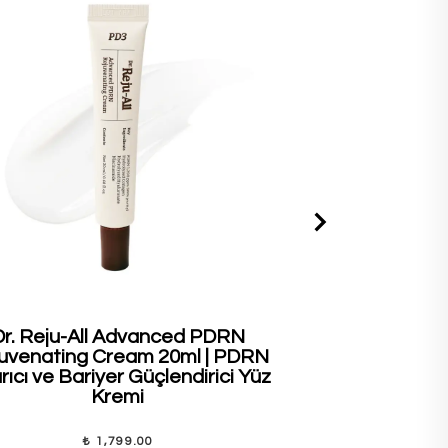
Dr. Reju-All Advanced PDRN
House of H
uvenating Cream 20ml | PDRN
Blusher #09 
ıcı ve Bariyer Güçlendirici Yüz
Vere
Kremi
₺ 1,799.00