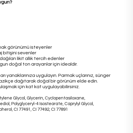
 Uygun?
anak görünümü isteyenler
 bitişini sevenler
dağılan likit allık tercih edenler
un doğal ton arayanlar için idealdir.
arı yanaklarınıza uygulayın. Parmak uçlarınız, sünger
nazikçe dağıtarak doğal bir görünüm elde edin.
laşmak için kat kat uygulayabilirsiniz.
ylene Glycol, Glycerin, Cyclopentasiloxane,
iol, Polyglyceryl-4 Isostearate, Caprylyl Glycol,
pherol, CI 77491, CI 77492, CI 77891