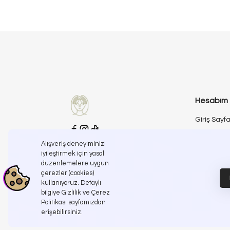
Hesabım
Giriş Sayfa
Kayıt Sayf
Alışveriş deneyiminizi
İletişime Geçin
iyileştirmek için yasal
İletişim Sa
info@koreanroutine.com
düzenlemelere uygun
çerezler (cookies)
kullanıyoruz. Detaylı
bilgiye Gizlilik ve Çerez
Politikası sayfamızdan
erişebilirsiniz.
© Korean Routine , 2025