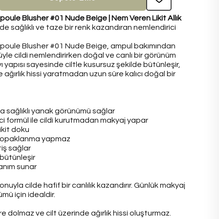
oule Blusher #01 Nude Beige | Nem Veren Likit Allık
e sağlıklı ve taze bir renk kazandıran nemlendirici
mpoule Blusher #01 Nude Beige, ampul bakımından
üyle cildi nemlendirirken doğal ve canlı bir görünüm
vı yapısı sayesinde ciltle kusursuz şekilde bütünleşir,
e ağırlık hissi yaratmadan uzun süre kalıcı doğal bir
a sağlıklı yanak görünümü sağlar
ci formül ile cildi kurutmadan makyaj yapar
ikit doku
, topaklanma yapmaz
itiş sağlar
 bütünleşir
lanım sunar
uyla cilde hafif bir canlılık kazandırır. Günlük makyaj
ü için idealdir.
re dolmaz ve cilt üzerinde ağırlık hissi oluşturmaz.