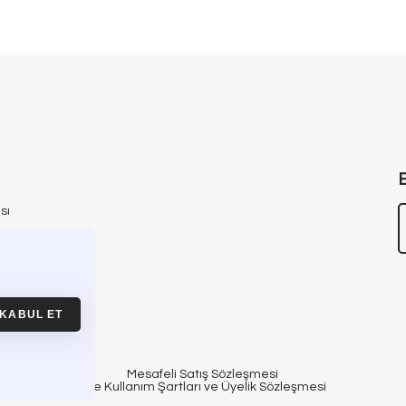
sı
ası
yfası
KABUL ET
Mesafeli Satış Sözleşmesi
Site Kullanım Şartları ve Üyelik Sözleşmesi