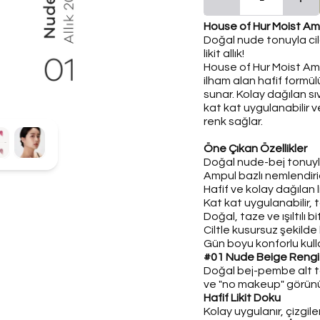
House of Hur Moist Amp
Doğal nude tonuyla cild
likit allık!
House of Hur Moist A
ilham alan hafif formül
sunar. Kolay dağılan sı
kat kat uygulanabilir v
renk sağlar.
Öne Çıkan Özellikler
Doğal nude-bej tonuyl
Ampul bazlı nemlendiri
Hafif ve kolay dağılan l
Kat kat uygulanabilir
Doğal, taze ve ışıltılı b
Ciltle kusursuz şekilde
Gün boyu konforlu kul
#01 Nude Beige Rengi
Doğal bej-pembe alt ton
ve "no makeup" görünüm
Hafif Likit Doku
Kolay uygulanır, çizgile