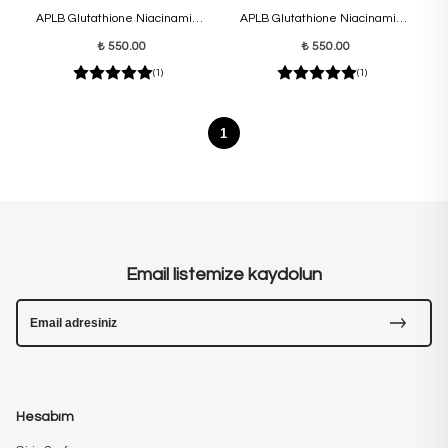
APLB Glutathione Niacinamide
APLB Glutathione Niacinamide
Body Lotion 300ml
Body Wash 300ml
₺ 550.00
₺ 550.00
(1)
(1)
1
Email listemize kaydolun
Hesabım