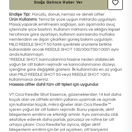
Stoğa Gelince Haber Ver
Endişe Tipi :
Pürüzlü, donuk, nemsiz ve akneli ciltler
Ürün Kullanımı:
Temiz bir yüze uygun miktarda uygulayın.
Masaj yaparak emilmesini sağlayın, son aşamada avuç
içlerinizle iyice bastırın. Kullanım miktarını ve sıklığını kişisel
tercihinize göre ayarlayın, kullanım sonrasında mutlaka
nemlendirin ve dışarı çıkarken güneş bakımı uygulayın.
MILD REEDLE SHOT 50 farklı içerikteki ürünlerle birlikte
kullanılabilir ancak REEDLE SHOT 100/300/700/1000'i aynı
anda kullanmayın.
*REEDLE SHOT, karıncalanma hissine neden olabilecek
yoğun bir cilt bakım rejimidir ve karıncalanmanın düzeyi,
içeriğine göre değişiklik gösterir. İlk kullanımda en az yoğun
olan MILD REEDLE SHOT 50 veya REEDLE SHOT 100'ü
kullanmanızı öneririz.
Hassas ciltler dahil tüm cilt tipleri için uygundur.
VT Cica Reedle Shot Essence, gözeneklerden 14 kat daha
küçük olan ve ciltteki emilim yollarını uyarmak ve açmak
için kullanılan küçük, mikro iğneler olan Cica Reedle™
içeren yoğun bir cilt bakım rejimidir. Bunu yaparak, aktif
bileşenlerin emilimi ve etkinliği artırılır. Aynı zamanda cildi
eksfoliye ederek daha parlak, pürüzsüz ve rafine bir cilt
ortaya çıkarır. Cica Reedle'lar ayrıca, diğer aktif
bileşenlerin emilimi için bir yol açarken, cilt bariyerini