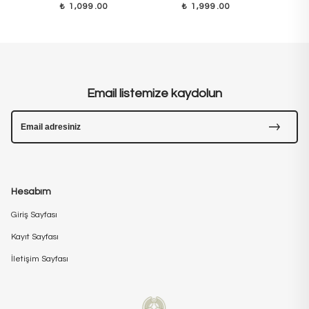
₺ 1,099.00
₺ 1,999.00
₺
Email listemize kaydolun
Hesabım
Giriş Sayfası
Kayıt Sayfası
İletişim Sayfası