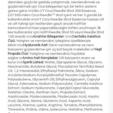
derinden güçlü bir şekilde yatıştırmak, nemlendirmek ve
güçlendirmek için Cica bileşenleri için bir iletim sistemi
görevi görür.\n\nBu VT Cica Reedle Shot 300 Essence,
237.500 mikro Cica Reedle™ shot içerir ve her 3 günde bir
kullanılmalıdır.\n\nVT Cica Reedle Shot Essence hassas cilt
ve cilt tahrişi için testlerden geçti ancak hafif bir
karıncalanma hissi yaşanabileceğini lütfen unutmayın. İlk
kez kullananlar için Hafif Reedle Shot 50 veya Reedle Shot
100 önerilir.\n\n
Anahtar Bileşenler:
\n\n
Centella Asiatica
Özü:
Yatıştırır ve nemlendirir, iyileştirici özellikleriyle
bilinir.\n\n
Hyaluronik Asit:
Derin nemlendirme ve nem
bariyerini güçlendirme için üç kat büyük moleküller.\n
Yeşil
Propolis Özü:
Yatıştırıcı ve nemlendirici faydalar
sağlar.\n
Amino Asit Kompleksi:
Cilt bariyerini onarır ve
korur.\n\n
İçerik Listesi:
Water, Dipropylene Glycol, Glycerin,
Niacinamide, Butylene Glycol, Macadamia Ternifolia Seed
Oil, 1,2-Hexanediol, Ethylhexyl Palmitate, Silica, Sodium
Acrylate/Sodium Acryloyldimethyl Taurate Copolymer,
Polyisobutene, Glycereth-26, Ethylhexylglycerin, Caprylyl
Glycol, Adenosine, Sodium Polyacrylate, Centella Asiatica
Extract, Sodium Hyaluronate, Caprylyl/Capryl Glucoside,
Sorbitan Oleate, Xanthan Gum, Propolis Extract,
Asiaticoside, Madecassoside, Madecassic Acid, Asiatic
Acid, Glycine, Serine, Glutamic Acid, Aspartic Acid,
Leucine, Alanine, Lysine, Arginine, Tyrosine, Phenylalanine,
Threonine, Proline, Valine, Isoleucine, Histidine, Methionine,