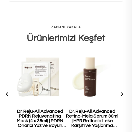
ZAMANI YAKALA
Ürünlerimizi Keşfet
Dr. Reju-All Advanced
Dr. Reju-All Advanced
Dr. 
PDRN Rejuvenating
Retino-Mela Serum 30ml
PDR
Mask (4 x 36ml) | PDRN
| HPR Retinoid Leke
Cre
Onarıcı Yüz ve Boyun
Karşıtı ve Yaşlanma
Ona
Maske Seti
Karşıtı Serum
Güçle