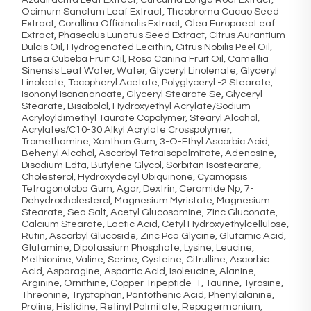
Ocimum Sanctum Leaf Extract, Theobroma Cacao Seed
Extract, Corallina Officinalis Extract, Olea EuropaeaLeaf
Extract, Phaseolus Lunatus Seed Extract, Citrus Aurantium
Dulcis Oil, Hydrogenated Lecithin, Citrus Nobilis Peel Oil,
Litsea Cubeba Fruit Oil, Rosa Canina Fruit Oil, Camellia
Sinensis Leaf Water, Water, Glyceryl Linolenate, Glyceryl
Linoleate, Tocopheryl Acetate, Polyglyceryl -2 Stearate,
Isononyl Isononanoate, Glyceryl Stearate Se, Glyceryl
Stearate, Bisabolol, Hydroxyethyl Acrylate/Sodium
Acryloyldimethyl Taurate Copolymer, Stearyl Alcohol,
Acrylates/C10-30 Alkyl Acrylate Crosspolymer,
Tromethamine, Xanthan Gum, 3-O-Ethyl Ascorbic Acid,
Behenyl Alcohol, Ascorbyl Tetraisopalmitate, Adenosine,
Disodium Edta, Butylene Glycol, Sorbitan Isostearate,
Cholesterol, Hydroxydecyl Ubiquinone, Cyamopsis
Tetragonoloba Gum, Agar, Dextrin, Ceramide Np, 7-
Dehydrocholesterol, Magnesium Myristate, Magnesium
Stearate, Sea Salt, Acetyl Glucosamine, Zinc Gluconate,
Calcium Stearate, Lactic Acid, Cetyl Hydroxyethylcellulose,
Rutin, Ascorbyl Glucoside, Zinc Pca Glycine, Glutamic Acid,
Glutamine, Dipotassium Phosphate, Lysine, Leucine,
Methionine, Valine, Serine, Cysteine, Citrulline, Ascorbic
Acid, Asparagine, Aspartic Acid, Isoleucine, Alanine,
Arginine, Ornithine, Copper Tripeptide-1, Taurine, Tyrosine,
Threonine, Tryptophan, Pantothenic Acid, Phenylalanine,
Proline, Histidine, Retinyl Palmitate, Repagermanium,