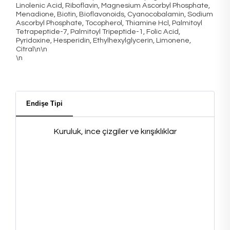
Linolenic Acid, Riboflavin, Magnesium Ascorbyl Phosphate,
Menadione, Biotin, Bioflavonoids, Cyanocobalamin, Sodium
Ascorbyl Phosphate, Tocopherol, Thiamine Hcl, Palmitoyl
Tetrapeptide-7, Palmitoyl Tripeptide-1, Folic Acid,
Pyridoxine, Hesperidin, Ethylhexylglycerin, Limonene,
Citral\n\n
\n
Endişe Tipi
Kuruluk, ince çizgiler ve kırışıklıklar