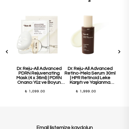
Dr. Reju-All Advanced
Dr. Reju-All Advanced
Dr. 
PDRN Rejuvenating
Retino-Mela Serum 30ml
PDR
Mask (4 x 36ml) | PDRN
| HPR Retinoid Leke
Cre
Onarıcı Yüz ve Boyun
Karşıtı ve Yaşlanma
Ona
Maske Seti
Karşıtı Serum
Güçle
₺ 1,099.00
₺ 1,999.00
₺
Email listemize kaydolun