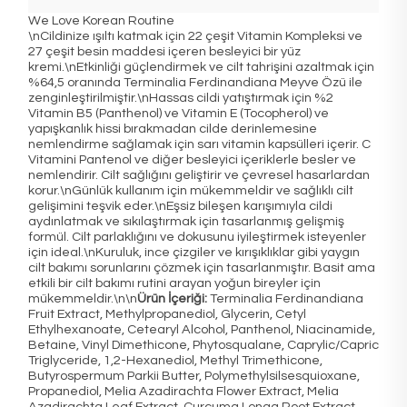
We Love Korean Routine
\nCildinize ışıltı katmak için 22 çeşit Vitamin Kompleksi ve
27 çeşit besin maddesi içeren besleyici bir yüz
kremi.\nEtkinliği güçlendirmek ve cilt tahrişini azaltmak için
%64,5 oranında Terminalia Ferdinandiana Meyve Özü ile
zenginleştirilmiştir.\nHassas cildi yatıştırmak için %2
Vitamin B5 (Panthenol) ve Vitamin E (Tocopherol) ve
yapışkanlık hissi bırakmadan cilde derinlemesine
nemlendirme sağlamak için sarı vitamin kapsülleri içerir. C
Vitamini Pantenol ve diğer besleyici içeriklerle besler ve
nemlendirir. Cilt sağlığını geliştirir ve çevresel hasarlardan
korur.\nGünlük kullanım için mükemmeldir ve sağlıklı cilt
gelişimini teşvik eder.\nEşsiz bileşen karışımıyla cildi
aydınlatmak ve sıkılaştırmak için tasarlanmış gelişmiş
formül. Cilt parlaklığını ve dokusunu iyileştirmek isteyenler
için ideal.\nKuruluk, ince çizgiler ve kırışıklıklar gibi yaygın
cilt bakımı sorunlarını çözmek için tasarlanmıştır. Basit ama
etkili bir cilt bakımı rutini arayan yoğun bireyler için
mükemmeldir.\n\n
Ürün İçeriği:
Terminalia Ferdinandiana
Fruit Extract, Methylpropanediol, Glycerin, Cetyl
Ethylhexanoate, Cetearyl Alcohol, Panthenol, Niacinamide,
Betaine, Vinyl Dimethicone, Phytosqualane, Caprylic/Capric
Triglyceride, 1,2-Hexanediol, Methyl Trimethicone,
Butyrospermum Parkii Butter, Polymethylsilsesquioxane,
Propanediol, Melia Azadirachta Flower Extract, Melia
Azadirachta Leaf Extract, Curcuma Longa Root Extract,