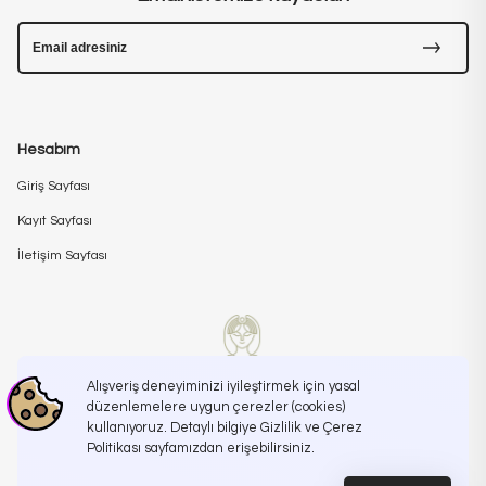
Hesabım
Giriş Sayfası
Kayıt Sayfası
İletişim Sayfası
Alışveriş deneyiminizi iyileştirmek için yasal
düzenlemelere uygun çerezler (cookies)
kullanıyoruz. Detaylı bilgiye Gizlilik ve Çerez
İletişime Geçin
info@koreanroutine.com
Politikası sayfamızdan erişebilirsiniz.