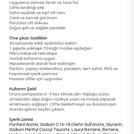
Uygulama sonrası ferah ve taze his
Ciltte bıraktığı etki
Daha aydınlık ve eşit cilt tonu
Canlı ve berrak görünüm
Pürüzsüz cilt dokusu
Doğal ışıltı ve sağlıklı parlaklık
Öne çıkan özellikler
30 saniyede etkili aydınlatıcı bakım
1 şişede yaklaşık 70 kağıt maske eşdeğeri
Mikro kabarcık teknolojisi
Günlük kullanıma uygun
Hipoalerjenik olarak test edilmiştir
Parfüm, yapay renklendirici, paraben, sert sülfat, PEG ve
hayvansal içerik içermez
Hassas ciltler için uygundur
Kullanım Şekli
Ürünü pompadan 2–3 kez elinize alın. Köpüğü yüzün
ortasından dışa doğru nazikçe yayın ve masaj yaparak
emilmesini sağlayın. Ciltte bekletmeyin ve durulamayın.
Anında ışıltının keyfini çıkarın.
İçerik Listesi
Purified Water, Sodium C14-16 Olefin Sulfonate, Glycerin,
Sodium Methyl Cocoyl Taurate, Lauryl Betaine, Betaine,