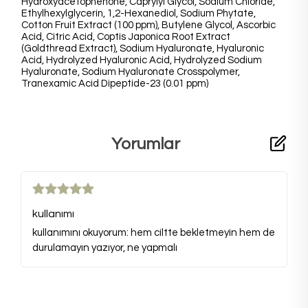
Hydroxyacetophenone, Caprylyl Glycol, Sodium Chloride,
Ethylhexylglycerin, 1,2-Hexanediol, Sodium Phytate,
Cotton Fruit Extract (100 ppm), Butylene Glycol, Ascorbic
Acid, Citric Acid, Coptis Japonica Root Extract
(Goldthread Extract), Sodium Hyaluronate, Hyaluronic
Acid, Hydrolyzed Hyaluronic Acid, Hydrolyzed Sodium
Hyaluronate, Sodium Hyaluronate Crosspolymer,
Tranexamic Acid Dipeptide-23 (0.01 ppm)
Yorumlar
kullanımı
kullanımını okuyorum: hem ciltte bekletmeyin hem de
durulamayın yazıyor, ne yapmalı