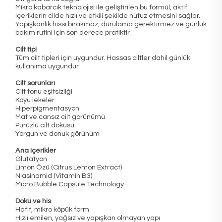
Mikro kabarcık teknolojisi ile geliştirilen bu formül, aktif
içeriklerin cilde hızlı ve etkili şekilde nüfuz etmesini sağlar.
Yapışkanlık hissi bırakmaz, durulama gerektirmez ve günlük
bakım rutini için son derece pratiktir.
Cilt tipi
Tüm cilt tipleri için uygundur. Hassas ciltler dahil günlük
kullanıma uygundur.
Cilt sorunları
Cilt tonu eşitsizliği
Koyu lekeler
Hiperpigmentasyon
Mat ve cansız cilt görünümü
Pürüzlü cilt dokusu
Yorgun ve donuk görünüm
Ana içerikler
Glutatyon
Limon Özü (Citrus Lemon Extract)
Niasinamid (Vitamin B3)
Micro Bubble Capsule Technology
Doku ve his
Hafif, mikro köpük form
Hızlı emilen, yağsız ve yapışkan olmayan yapı