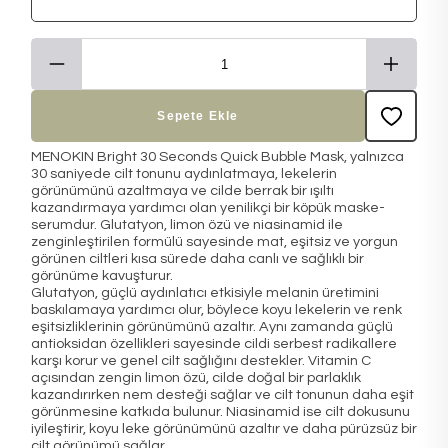
Sepete Ekle
MENOKIN Bright 30 Seconds Quick Bubble Mask, yalnızca
30 saniyede cilt tonunu aydınlatmaya, lekelerin
görünümünü azaltmaya ve cilde berrak bir ışıltı
kazandırmaya yardımcı olan yenilikçi bir köpük maske-
serumdur. Glutatyon, limon özü ve niasinamid ile
zenginleştirilen formülü sayesinde mat, eşitsiz ve yorgun
görünen ciltleri kısa sürede daha canlı ve sağlıklı bir
görünüme kavuşturur.
Glutatyon, güçlü aydınlatıcı etkisiyle melanin üretimini
baskılamaya yardımcı olur, böylece koyu lekelerin ve renk
eşitsizliklerinin görünümünü azaltır. Aynı zamanda güçlü
antioksidan özellikleri sayesinde cildi serbest radikallere
karşı korur ve genel cilt sağlığını destekler. Vitamin C
açısından zengin limon özü, cilde doğal bir parlaklık
kazandırırken nem desteği sağlar ve cilt tonunun daha eşit
görünmesine katkıda bulunur. Niasinamid ise cilt dokusunu
iyileştirir, koyu leke görünümünü azaltır ve daha pürüzsüz bir
cilt görünümü sağlar.