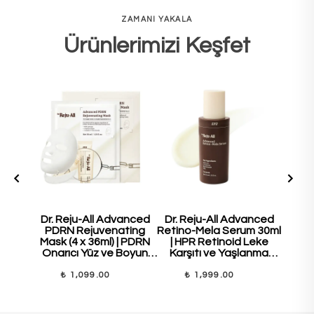
ZAMANI YAKALA
Ürünlerimizi Keşfet
Dr. Reju-All Advanced
Dr. Reju-All Advanced
Dr. 
PDRN Rejuvenating
Retino-Mela Serum 30ml
PDR
Mask (4 x 36ml) | PDRN
| HPR Retinoid Leke
Cre
Onarıcı Yüz ve Boyun
Karşıtı ve Yaşlanma
Ona
Maske Seti
Karşıtı Serum
Güçle
₺ 1,099.00
₺ 1,999.00
₺