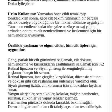
Doku İyileştirme
Ürün Kullanımı:
Yatmadan önce cildi temizleyip
tonikledikten sonra, gece cilt bakım rutininizin bir parçası
olarak bezelye büyüklüğünde bir miktarı cildinize uygulayın.
Tamamen emilene kadar tüm yüze nazikçe masaj yapın,
ardından optimum cilt nemlendirmesi ve beslenmesi için bir
nemlendirici uygulayın.
Özellikle yaşlanan ve olgun ciltler, tüm cilt tipleri için
uygundur.
Genç, parlak bir cilt görünümü sağlamak, cilt dokusu,
nemlendirme ve kırışıklıkların azaltılmasını sağlamak için %2
Retinal lipozom ve Siyah ginseng ile zenginleştirilmiş
yaşlanma karşıtı bir serum.
Retinal lipozom, ince çizgiler, kırışıklıklar, düzensiz cilt tonu
ve dokusu gibi cilt yaşlanmasını önlemeye yardımcı olur.
Siyah ginseng özütü, cilt koruması için antioksidan faydalar
sunar.
Yaygın alerjenler, sert alkoller, kokular, yağlar, parabenler,
sülfatlar, silikonlar ve yapay renkler içermez.
Hızlı emilen pürüzsüz dokuda kırışıklık bakımı sağlar.
Dermatologlar tarafından cilt tahrişi açısından test edilmiştir.