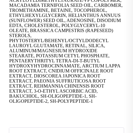
ACRYLOYLDIMETHYLTAURATE/VP COPOLYMER,
MACADAMIA TERNIFOLIA SEED OIL, CARBOMER,
TROMETHAMINE, BETAINE, TOCOPHEROL,
ETHYLHEXYLGLYCERIN, HELIANTHUS ANNUUS
(SUNFLOWER) SEED OIL, ADENOSINE, DISODIUM
EDTA, CHOLESTEROL, POLYGLYCERYL-10
OLEATE, BRASSICA CAMPESTRIS (RAPESEED)
STEROLS,
PHYTOSTERYL/BEHENYL/OCTYLDODECYL
LAUROYL GLUTAMATE, RETINAL, SILICA,
ALUMINUM/MAGNESIUM HYDROXIDE
STEARATE, POTASSIUM CETYL PHOSPHATE,
PENTAERYTHRITYL TETRA-DI-T-BUTYL
HYDROXYHYDROCINNAMATE, ARCTIUM LAPPA
ROOT EXTRACT, CNIDIUM OFFICINALE ROOT
EXTRACT, DIOSCOREA JAPONICA ROOT
EXTRACT, PAEONIA SUFFRUTICOSA ROOT
EXTRACT, REHMANNIA CHINENSIS ROOT
EXTRACT, 3-O-ETHYL ASCORBIC ACID,
BAKUCHIOL, SH-OLIGOPEPTIDE-1, SH-
OLIGOPEPTIDE-2, SH-POLYPEPTIDE-1