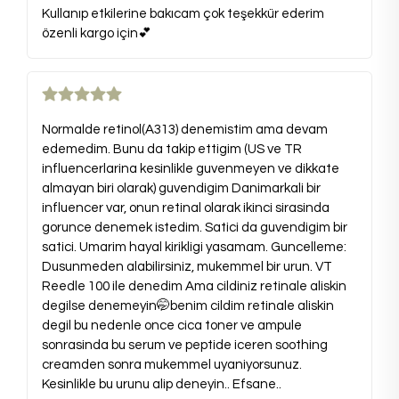
Kullanıp etkilerine bakıcam çok teşekkür ederim
özenli kargo için💕
Normalde retinol(A313) denemistim ama devam
edemedim. Bunu da takip ettigim (US ve TR
influencerlarina kesinlikle guvenmeyen ve dikkate
almayan biri olarak) guvendigim Danimarkali bir
influencer var, onun retinal olarak ikinci sirasinda
gorunce denemek istedim. Satici da guvendigim bir
satici. Umarim hayal kirikligi yasamam. Guncelleme:
Dusunmeden alabilirsiniz, mukemmel bir urun. VT
Reedle 100 ile denedim Ama cildiniz retinale aliskin
degilse denemeyin🤭benim cildim retinale aliskin
degil bu nedenle once cica toner ve ampule
sonrasinda bu serum ve peptide iceren soothing
creamden sonra mukemmel uyaniyorsunuz.
Kesinlikle bu urunu alip deneyin.. Efsane..