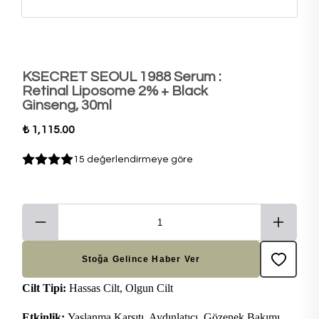
KSECRET SEOUL 1988 Serum :
Retinal Liposome 2% + Black
Ginseng, 30ml
₺ 1,115.00
15 değerlendirmeye göre
Stoğa Gelince Haber Ver
Cilt Tipi:
Hassas Cilt, Olgun Cilt
Etkinlik:
Yaşlanma Karşıtı, Aydınlatıcı, Gözenek Bakımı,