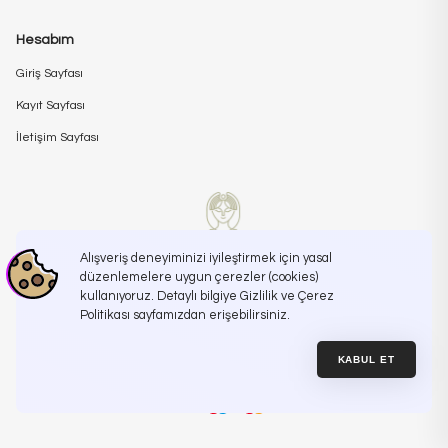
Hesabım
Giriş Sayfası
Kayıt Sayfası
İletişim Sayfası
Alışveriş deneyiminizi iyileştirmek için yasal
düzenlemelere uygun çerezler (cookies)
kullanıyoruz. Detaylı bilgiye Gizlilik ve Çerez
İletişime Geçin
info@koreanroutine.com
Politikası sayfamızdan erişebilirsiniz.
KABUL ET
Mesafeli Satış Sözleşmesi
Site Kullanım Şartları ve Üyelik Sözleşmesi
© Korean Routine , 2025