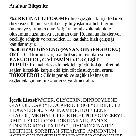
Anahtar Bileşenler:
%2 RETINAL LIPOSOME:
İnce çizgiler, kırışıklıklar ve
düzensiz cilt tonu ve dokusu gibi yaşlanma belirtilerini
önlemeye yardımcı olur. Yağ üretimini azaltarak akne
oluşumunu azaltmaya yardımcı olur. Retinal antibakteriyel
özelliğe sahiptir ve retinolden 11 kat daha hızlı çalıştığı
kanıtlanmıştır.
%58 SİYAH GİNSENG (PANAX GİNSENG KÖKÜ)
ÖZÜ
:
Cilt koruması için antioksidan faydaları sunar.
BAKUCHIOL, C VİTAMİNİ VE 3 ÇEŞİT
PEPTİT:
Retinali desteklemek için güçlü kolajen üretimi
sağlar, kırışıklık karşıtı etki için cilt elastikiyetini artırır.
TOKOFEROL:
Cildin parlak ve sağlıklı kalmasını
sağlamak için nemi korumaya yardımcı olur.
İçerik Listesi:
WATER, GLYCERIN, DIPROPYLENE
GLYCOL, CAPRYLIC/CAPRIC TRIGLYCERIDE, 1,2-
HEXANEDIOL, NIACINAMIDE, BUTYLENE
GLYCOL, METHYL GLUCETH-20, POLYGLYCERYL-
3 METHYLGLUCOSE DISTEARATE, PANAX
GINSENG ROOT EXTRACT, HYDROGENATED
LECITHIN, SORBITAN STEARATE, AMMONIUM