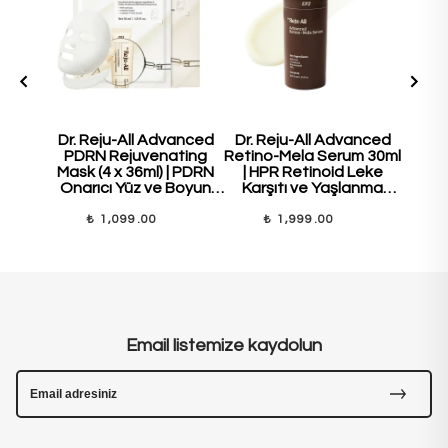
Dr. Reju-All Advanced
Dr. Reju-All Advanced
Dr. 
PDRN Rejuvenating
Retino-Mela Serum 30ml
PDR
Mask (4 x 36ml) | PDRN
| HPR Retinoid Leke
Cre
Onarıcı Yüz ve Boyun
Karşıtı ve Yaşlanma
Ona
Maske Seti
Karşıtı Serum
Güçle
₺ 1,099.00
₺ 1,999.00
₺
Email listemize kaydolun