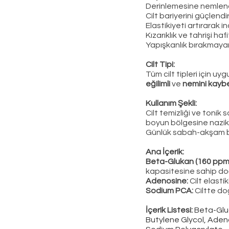
Derinlemesine nemlen
Cilt bariyerini güçlendiri
Elastikiyeti artırarak in
Kızarıklık ve tahrişi hafi
Yapışkanlık bırakmayan 
Cilt Tipi:
Tüm cilt tipleri için uy
eğilimli
ve
nemini kayb
Kullanım Şekli:
Cilt temizliği ve tonik
boyun bölgesine nazik
Günlük sabah-akşam bakı
Ana İçerik:
Beta-Glukan (160 ppm
kapasitesine sahip doğ
Adenosine:
Cilt elastik
Sodium PCA:
Ciltte do
İçerik Listesi:
Beta-Gluc
Butylene Glycol, Ade