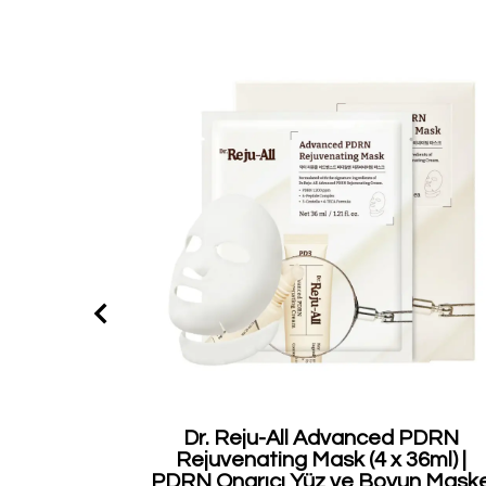
Dr. Reju-All Advanced PDRN
Rejuvenating Mask (4 x 36ml) |
PDRN Onarıcı Yüz ve Boyun Mask