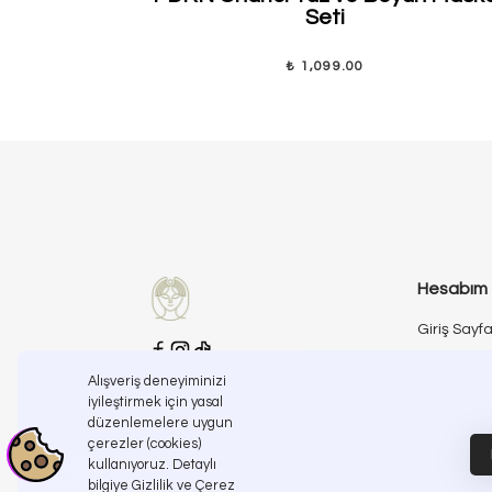
Seti
₺ 1,099.00
Hesabım
Giriş Sayfa
Kayıt Sayf
Alışveriş deneyiminizi
İletişime Geçin
iyileştirmek için yasal
İletişim Sa
info@koreanroutine.com
düzenlemelere uygun
çerezler (cookies)
kullanıyoruz. Detaylı
bilgiye Gizlilik ve Çerez