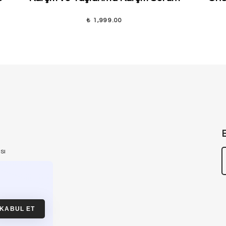
₺ 1,999.00
sı
ası
yfası
KABUL ET