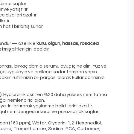
dirme sağlar
r ve yatıştırır
ce çizgileri azaltır
fletir
hafif bir bitiş sunar
gundur — özellikle
kuru, olgun, hassas, rosacea
etmiş
ciltler için idealdir.
 sonrası, birkaç damla serumu avuç içine alın. Yüz ve
çe uygulayın ve emilene kadar tampon yapın.
m rutininizin bir parçası olarak kullanabilirsiniz.
):
Hyaluronik asitten %20 daha yüksek nem tutma
al nemlendirici ajan.
iyetini artırarak yaşlanma belirtilerini azaltır.
ğal nem dengesini korur ve pürüzsüzlük sağlar.
an (160 ppm), Water, Glycerin, 1,2-Hexanediol,
nosine, Tromethamine, Sodium PCA, Carbomer,