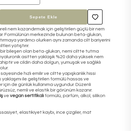
Sepete Ekle
eli nem kazandırmak için geliştirilen güçlü bir nem
ar. Formülünün merkezinde bulunan beta-glukan,
rtırmaya yardımcı olurken aynı zamanda cilt bariyerini
leri yatıştırır.
bir bileşen olan beta-glukan, nemi ciltte tutma
hyaluronik asitten yaklaşık %20 daha yüksek nem
hiptir ve cildin daha dolgun, yumuşak ve sağlıklı
lur.
ayesinde hızlı emilir ve ciltte yapışkanlık hissi
 yaklaşımı ile geliştirilen formülü hassas ve
er için de günlük kullanıma uygundur. Düzenli
rüzsüz, nemli ve elastik bir görünüm kazanır.
iş
ve
vegan sertifikalı
formülü, parfüm, alkol, silikon
sasiyet, elastikiyet kaybı, ince çizgiler, mat