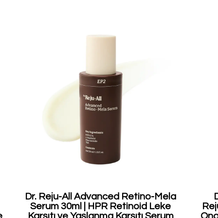
Dr. Reju-All Advanced Retino-Mela
Serum 30ml | HPR Retinoid Leke
Rej
e
Karşıtı ve Yaşlanma Karşıtı Serum
Onar