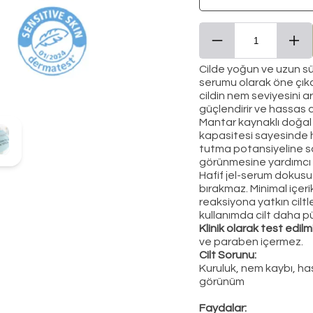
Cilde yoğun ve uzun sür
serumu olarak öne çık
cildin nem seviyesini a
güçlendirir ve hassas cilt
Mantar kaynaklı doğal 
kapasitesi sayesinde 
tutma potansiyeline sa
görünmesine yardımcı o
Hafif jel-serum dokusu s
bırakmaz. Minimal içerik
reaksiyona yatkın ciltl
kullanımda cilt daha pü
Klinik olarak test edilm
ve paraben içermez.
Cilt Sorunu:
Kuruluk, nem kaybı, has
görünüm
Faydalar: