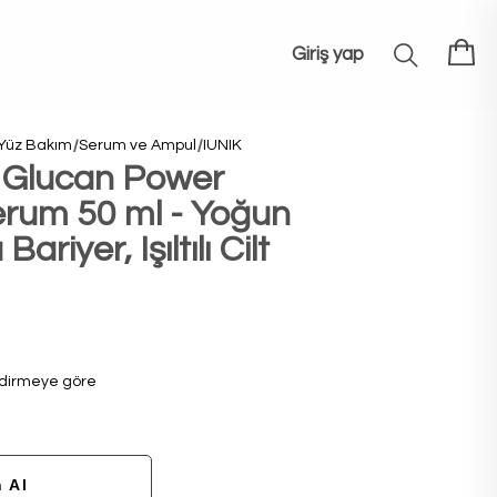
Giriş yap
Yüz Bakım
Serum ve Ampul
IUNIK
 Glucan Power
erum 50 ml - Yoğun
riyer, Işıltılı Cilt
dirmeye göre
 Al