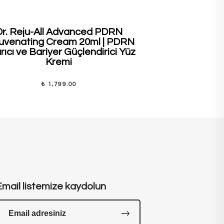
Dr. Reju-All Advanced PDRN
House of H
uvenating Cream 20ml | PDRN
Blusher #09 
ıcı ve Bariyer Güçlendirici Yüz
Vere
Kremi
₺ 1,799.00
Email listemize kaydolun