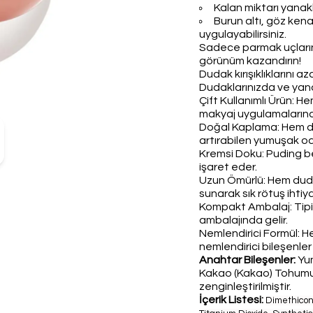
Kalan miktarı yanakl
Burun altı, göz kena
uygulayabilirsiniz.
Sadece parmak uçlarını
görünüm kazandırın!
Dudak kırışıklıklarını
Dudaklarınızda ve yanakl
Çift Kullanımlı Ürün: 
makyaj uygulamalarınd
Doğal Kaplama: Hem 
artırabilen yumuşak oda
Kremsi Doku: Puding b
işaret eder.
Uzun Ömürlü: Hem dud
sunarak sık rötuş ihtiyac
Kompakt Ambalaj: Tipi
ambalajında ​​gelir.
Nemlendirici Formül: H
nemlendirici bileşenler i
Anahtar Bileşenler:
Yu
Kakao (Kakao) Tohumu 
zenginleştirilmiştir.
İçerik Listesi:
Dimethicone