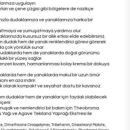
arınıza uygulayın.
rları ve çene çizgisi gibi bölgelere de nazikçe
zla dudaklarınıza ve yanaklarınıza harika bir
 azaltmaya ve yumuşatmaya yardımcı olur.
arınızda kusursuz bir allık etkisi elde edebilirsiniz.
Hem dudak hem de yanak renklendirici görevi görerek
a çok yönlülük sunar.
dudaklarda hem de yanaklarda doğal görünümü
klı bir yüzey sağlar.
enzeri kıvam, harmanlanması kolay kremsi bir dokuya
aklarda hem de yanaklarda makul bir uzun ömür
ını en aza indirir.
k olarak kompakt ve seyahat dostu bir kavanoz
em dudaklar hem de yanaklar için faydalı olabilecek
çerir.
muşak ve nemlendirici bir bakım için Theobroma
Yağı ve Agave Tekilana Yaprağı Ekstresi ile
, Dimethicone Crosspolymer, Tribehenin, Diisostearyl Malate,