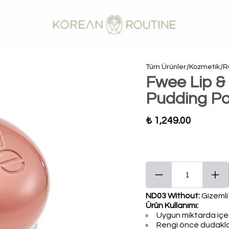
Tüm Ürünler
Kozmetik
Ru
Fwee Lip &
Pudding Po
₺ 1,249.00
ND03 Without:
Gizemli 
Ürün Kullanımı:
Uygun miktarda içer
Rengi önce dudaklar