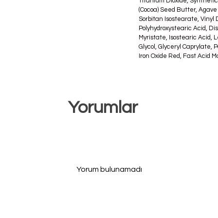
Titanium Dioxide, Synthetic
(Cocoa) Seed Butter, Agave
Sorbitan Isostearate, Viny
Polyhydroxystearic Acid, Di
Myristate, Isostearic Acid, L
Glycol, Glyceryl Caprylate, 
Iron Oxide Red, Fast Acid M
Yorumlar
Yorum bulunamadı