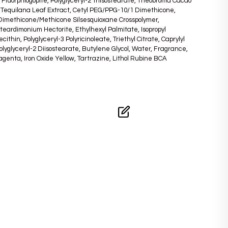
 Fluorphlogopite, Polyglyceryl-2 Triisostearate, Theobroma Cacao
 Tequilana Leaf Extract, Cetyl PEG/PPG-10/1 Dimethicone,
l Dimethicone/Methicone Silsesquioxane Crosspolymer,
steardimonium Hectorite, Ethylhexyl Palmitate, Isopropyl
ecithin, Polyglyceryl-3 Polyricinoleate, Triethyl Citrate, Caprylyl
Polyglyceryl-2 Diisostearate, Butylene Glycol, Water, Fragrance,
agenta, Iron Oxide Yellow, Tartrazine, Lithol Rubine BCA