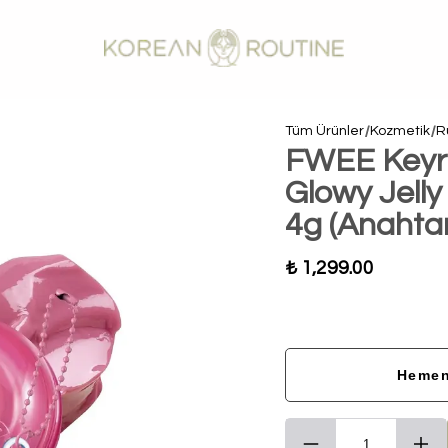
Tüm Ürünler
Kozmetik
Ru
FWEE Keyr
Glowy Jell
4g (Anahtarl
₺ 1,299.00
Hemen