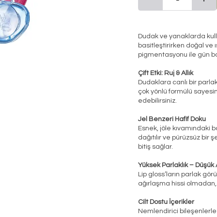
Dudak ve yanaklarda kulla
basitleştirirken doğal ve ı
pigmentasyonu ile gün bo
Çift Etki: Ruj & Allık
Dudaklara canlı bir parlakl
çok yönlü formülü sayesin
edebilirsiniz.
Jel Benzeri Hafif Doku
Esnek, jöle kıvamındaki b
dağıtılır ve pürüzsüz bir 
bitiş sağlar.
Yüksek Parlaklık – Düşük A
Lip gloss’ların parlak gö
ağırlaşma hissi olmadan, 
Cilt Dostu İçerikler
Nemlendirici bileşenlerle