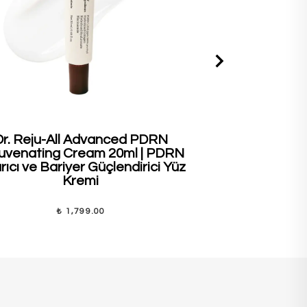
Dr. Reju-All Advanced PDRN
House of H
uvenating Cream 20ml | PDRN
Blusher #09 
ıcı ve Bariyer Güçlendirici Yüz
Vere
Kremi
₺ 1,799.00