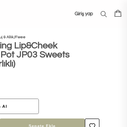
Giriş yap
j & Allık
Fwee
ing Lip&Cheek
y Pot JP03 Sweets
ıklı)
 Al
Sepete Ekle