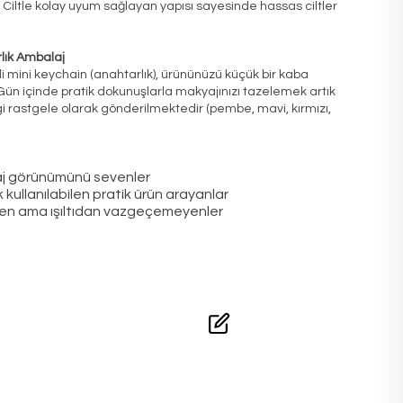
. Ciltle kolay uyum sağlayan yapısı sayesinde hassas ciltler
rlık Ambalaj
li mini keychain (anahtarlık), ürününüzü küçük bir kaba
Gün içinde pratik dokunuşlarla makyajınızı tazelemek artık
gi rastgele olarak gönderilmektedir (pembe, mavi, kırmızı,
aj görünümünü sevenler
k kullanılabilen pratik ürün arayanlar
en ama ışıltıdan vazgeçemeyenler