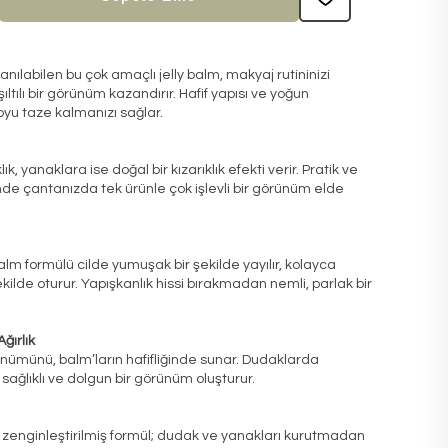
nılabilen bu çok amaçlı jelly balm, makyaj rutininizi
şıltılı bir görünüm kazandırır. Hafif yapısı ve yoğun
yu taze kalmanızı sağlar.
ık, yanaklara ise doğal bir kızarıklık efekti verir. Pratik ve
de çantanızda tek ürünle çok işlevli bir görünüm elde
alm formülü cilde yumuşak bir şekilde yayılır, kolayca
şekilde oturur. Yapışkanlık hissi bırakmadan nemli, parlak bir
ğırlık
rünümünü, balm’ların hafifliğinde sunar. Dudaklarda
sağlıklı ve dolgun bir görünüm oluşturur.
 zenginleştirilmiş formül; dudak ve yanakları kurutmadan